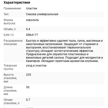
Характеристики
Применение:
пластик
Тип:
Смазка универсальная
Форма
аэрозоль
выпуска:
Объём, л:
0.4
EAN-13:
DR64177
Расширенное
Быстро и эффективно удаляет пыль, грязь, масляные и
описание:
никотиновые загрязнения. Защищает от старения и
выгорания, восстанавливает первоначальную
структуру, обладает антистатическим эффектом.
Предназначен для обработки пластиковых и
виниловых деталей салона. Подходит для молдингов и
бамперов. Обладает приятным ароматом клубники.
Товарная
уход и очистка
группа:
Высота
235
упаковки,
мм:
Длина
50
упаковки,
мм:
Объем
0.7
упаковки, л: