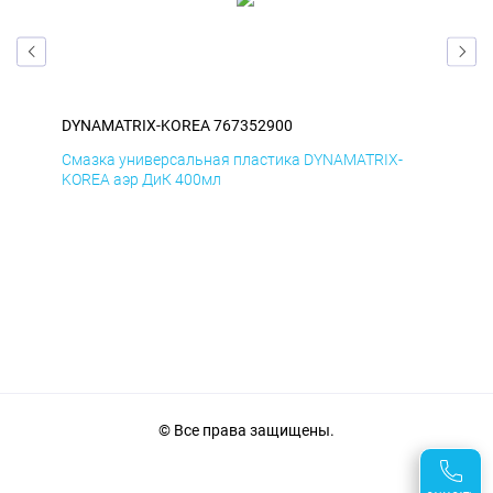
DYNAMATRIX-KOREA 767352900
DY
Смазка универсальная пластика DYNAMATRIX-
Сма
KOREA аэр ДиК 400мл
KOR
© Все права защищены.