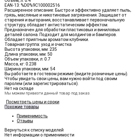
Объём, л:
0.4
EAN-13:
%D0%9C100002516
Расширенное описание:
Быстро и эффективно удаляет пыль,
грязь, масляные и никотиновые загрязнения. Защищает от
старения и выгорания, восстанавливает первоначальную
структуру, обладает антистатическим эффектом.
Предназначен для обработки пластиковых и виниловых
деталей салона. Подходит для молдингов и бамперов.
Обладает приятным ароматом клубники.
Товарная группа:
уход и очистка
Высота упаковки, мм:
235
Длина упаковки, мм:
50
Объем упаковки, л:
0.7
Масса, кг:
0.238
Ширина упаковки, мм:
54
Вы работаете в гостевом режиме (видите розничные цены).
Чтобы увидеть свои цены, вам нужно войти под своим
паролем (или зарегистрироваться).
Нет на складе
Мы можем привезти данный товар под заказ.
Посмотреть цены и сроки
Похожие товары
Применимость
Отзывы
Нет информации о применимости